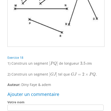
Exercice 18
[
P
Q
]
3.5
c
m
1) Construis un segment
[
]
de longueur
3.5
P
Q
c
m
[
G
J
]
G
J
=
2
×
P
Q
.
2) Construis un segment
[
]
tel que
=
2
×
.
G
J
G
J
P
Q
Auteur:
Diny Faye & adem
Ajouter un commentaire
Votre nom