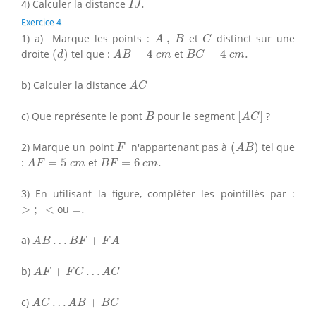
4) Calculer la distance
.
I
J
Exercice 4
A
,
B
C
1) a) Marque les points :
,
et
distinct sur une
A
B
C
(
d
)
A
B
=
4
c
m
B
C
=
4
c
m
.
droite
(
)
tel que :
=
4
et
=
4
.
d
A
B
c
m
B
C
c
m
A
C
b) Calculer la distance
A
C
[
A
C
]
B
c) Que représente le pont
pour le segment
[
]
?
B
A
C
(
A
B
)
F
2) Marque un point
n'appartenant pas à
(
)
tel que
F
A
B
A
F
=
5
c
m
B
F
=
6
c
m
.
:
=
5
et
=
6
.
A
F
c
m
B
F
c
m
3) En utilisant la figure, compléter les pointillés par :
>
;
<
=
.
>
;
<
ou
=
.
A
B
…
B
F
+
F
A
a)
…
+
A
B
B
F
F
A
A
F
+
F
C
…
A
C
b)
+
…
A
F
F
C
A
C
A
C
…
A
B
+
B
C
c)
…
+
A
C
A
B
B
C