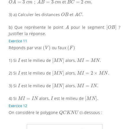
=
3
;
=
3
et
=
2
.
O
A
c
m
A
B
c
m
B
C
c
m
O
B
A
C
.
3) a) Calculer les distances
et
.
O
B
A
C
[
O
B
]
A
b) Que représente le point
pour le segment
[
]
?
A
O
B
Justifier la réponse.
Exercice 11
(
V
)
(
F
)
Réponds par vrai
(
)
ou faux
(
)
V
F
[
M
N
]
I
M
I
=
M
N
.
1) Si
est le milieu de
[
]
alors,
=
.
I
M
N
M
I
M
N
[
M
N
]
I
M
I
=
2
×
M
N
.
2) Si
est le milieu de
[
]
alors,
=
2
×
.
I
M
N
M
I
M
N
[
M
N
]
I
M
I
=
I
N
.
3) Si
est le milieu de
[
]
alors,
=
.
I
M
N
M
I
I
N
[
M
N
]
.
M
I
=
I
N
I
4) Si
=
alors,
est le milieu de
[
]
.
M
I
I
N
I
M
N
Exercice 12
Q
C
K
N
U
On considère le polygone
ci-dessous :
Q
C
K
N
U