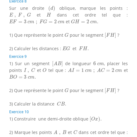
Exercice 8
(
d
)
Sur une droite
(
)
oblique, marque les points :
d
E
,
F
,
G
H
,
,
et
dans cet ordre tel que :
E
F
G
H
E
F
=
3
c
m
;
F
G
=
2
c
m
G
H
=
2
c
m
.
=
3
;
=
2
et
=
2
.
E
F
c
m
F
G
c
m
G
H
c
m
[
F
H
]
G
1) Que représente le point
pour le segment
[
]
?
G
F
H
E
G
F
H
.
2) Calculer les distances :
et
.
E
G
F
H
Exercice 9
[
A
B
]
6
c
m
1) Sur un segment
[
]
de longueur
6
, placer les
A
B
c
m
I
,
C
O
A
I
=
1
c
m
;
A
C
=
2
c
m
points
,
et
tel que :
=
1
;
=
2
et
I
C
O
A
I
c
m
A
C
c
m
B
O
=
3
c
m
.
=
3
.
B
O
c
m
[
F
H
]
G
2) Que représente le point
pour le segment
[
]
?
G
F
H
C
B
.
3) Calculer la distance
.
C
B
Exercice 10
[
O
x
)
.
1) Construire une demi-droite oblique
[
)
.
O
x
A
,
B
C
2) Marque les points
,
et
dans cet ordre tel que :
A
B
C
O
A
=
3
c
m
;
A
B
=
3
c
m
B
C
=
2
c
m
.