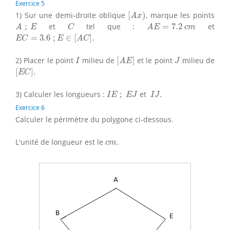
Exercice 5
[
A
x
)
1) Sur une demi-droite oblique
[
)
, marque les points
A
x
A
;
E
C
A
E
=
7.2
c
m
;
et
tel que :
=
7.2
et
A
E
C
A
E
c
m
E
C
=
3.6
;
E
∈
[
A
C
]
.
=
3.6
;
∈
[
]
.
E
C
E
A
C
[
A
E
]
I
J
2) Placer le point
milieu de
[
]
et le point
milieu de
I
A
E
J
[
E
C
]
.
[
]
.
E
C
I
E
;
E
J
I
J
.
3) Calculer les longueurs :
;
et
.
I
E
E
J
I
J
Exercice 6
Calculer le périmètre du polygone ci-dessous.
c
m
.
L'unité de longueur est le
.
c
m