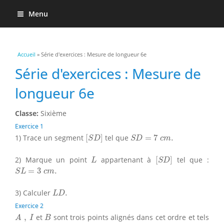
Menu
Vous êtes ici
Accueil
» Série d'exercices : Mesure de longueur 6e
Série d'exercices : Mesure de
longueur 6e
Classe:
Sixième
Exercice 1
[
S
D
]
S
D
=
7
c
m
.
1) Trace un segment
[
]
tel que
=
7
.
S
D
S
D
c
m
[
S
D
]
L
2) Marque un point
appartenant à
[
]
tel que :
L
S
D
S
L
=
3
c
m
.
=
3
.
S
L
c
m
L
D
.
3) Calculer
.
L
D
Exercice 2
A
,
I
B
,
et
sont trois points alignés dans cet ordre et tels
A
I
B