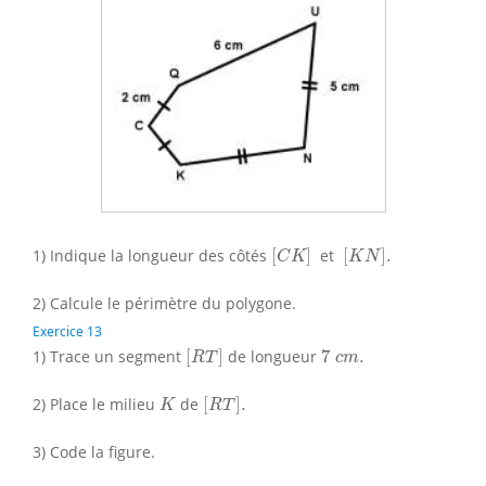
[
C
K
]
[
K
N
]
.
1) Indique la longueur des côtés
[
]
et
[
]
.
C
K
K
N
2) Calcule le périmètre du polygone.
Exercice 13
[
R
T
]
7
c
m
.
1) Trace un segment
[
]
de longueur
7
.
R
T
c
m
[
R
T
]
.
K
2) Place le milieu
de
[
]
.
K
R
T
3) Code la figure.