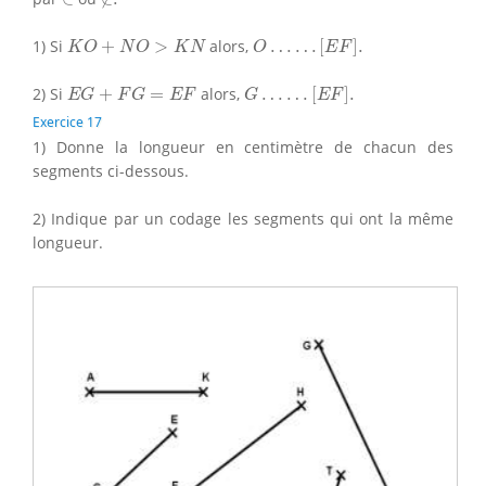
O
…
…
[
E
F
]
.
K
O
+
N
O
>
K
N
1) Si
+
>
alors,
…
…
[
]
.
K
O
N
O
K
N
O
E
F
G
…
…
[
E
F
]
.
E
G
+
F
G
=
E
F
2) Si
+
=
alors,
…
…
[
]
.
E
G
F
G
E
F
G
E
F
Exercice 17
1) Donne la longueur en centimètre de chacun des
segments ci-dessous.
2) Indique par un codage les segments qui ont la même
longueur.