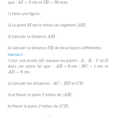
A
I
=
3
c
m
I
B
=
50
m
m
.
que :
=
3
et
=
50
.
A
I
c
m
I
B
m
m
1)
Faire une figure.
[
A
B
]
.
M
2)
Le point
est le milieu du segment
[
]
.
M
A
B
A
M
.
3)
Calculer la distance
.
A
M
I
M
4)
Calculer la distance
de deux façons différentes.
I
M
Exercice 3
(
d
)
A
,
B
,
C
D
1) Sur une droite
(
)
marque les points :
,
,
et
d
A
B
C
D
A
B
=
6
c
m
;
B
C
=
1
c
m
dans cet ordre tel que :
=
6
;
=
1
et
A
B
c
m
B
C
c
m
A
D
=
9
c
m
.
=
9
.
A
D
c
m
A
C
;
B
D
C
D
.
2) Calculer les distances :
;
et
.
A
C
B
D
C
D
[
A
B
]
.
I
3) a) Placer le point
milieu de
[
]
.
I
A
B
[
C
D
]
.
J
b) Placer le point
milieu de
[
]
.
J
C
D
I
J
.