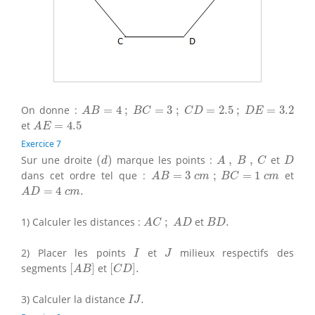
A
B
=
4
;
B
C
=
3
;
C
D
=
2.5
;
D
E
=
3.2
On donne :
=
4
;
=
3
;
=
2.5
;
=
3.2
A
B
B
C
C
D
D
E
A
E
=
4.5
et
=
4.5
A
E
Exercice 7
(
d
)
A
,
B
,
C
D
Sur une droite
(
)
marque les points :
,
,
et
d
A
B
C
D
A
B
=
3
c
m
;
B
C
=
1
c
m
dans cet ordre tel que :
=
3
;
=
1
et
A
B
c
m
B
C
c
m
A
D
=
4
c
m
.
=
4
.
A
D
c
m
A
C
;
A
D
B
D
.
1) Calculer les distances :
;
et
.
A
C
A
D
B
D
I
J
2) Placer les points
et
milieux respectifs des
I
J
[
A
B
]
[
C
D
]
.
segments
[
]
et
[
]
.
A
B
C
D
I
J
.
3) Calculer la distance
.
I
J