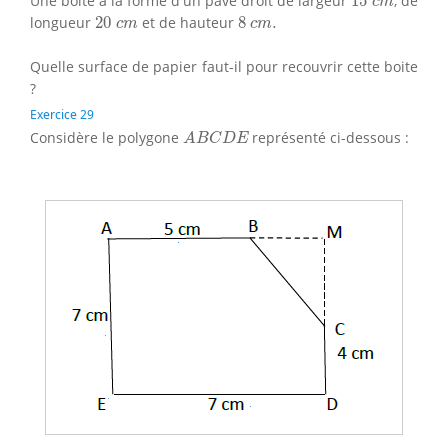
Une boite a la forme d'un pavé droit de largeur
15
, de
c
m
20
c
m
8
c
m
.
longueur
20
et de hauteur
8
.
c
m
c
m
Quelle surface de papier faut-il pour recouvrir cette boite
?
Exercice 29
A
B
C
D
E
Considère le polygone
représenté ci-dessous :
A
B
C
D
E