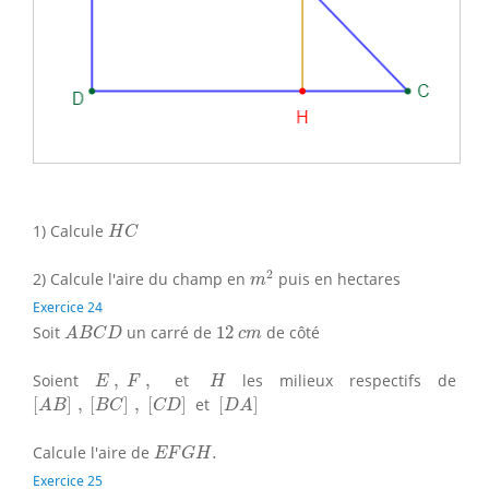
H
C
1) Calcule
H
C
m
2
2
2) Calcule l'aire du champ en
puis en hectares
m
Exercice 24
A
B
C
D
12
c
m
Soit
un carré de
12
de côté
A
B
C
D
c
m
E
,
F
,
H
Soient
,
,
et
les milieux respectifs de
E
F
H
[
A
B
]
,
[
B
C
]
,
[
C
D
]
[
D
A
]
[
]
,
[
]
,
[
]
et
[
]
A
B
B
C
C
D
D
A
E
F
G
H
.
Calcule l'aire de
.
E
F
G
H
Exercice 25