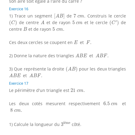
son aire soit égale à l'aire du carré ?
Exercice 16
[
A
B
]
7
c
m
.
1) Trace un segment
[
]
de
7
.
Construis le cercle
A
B
c
m
(
C
′
)
(
C
)
A
5
c
m
′
(
)
de centre
et de rayon
5
et le cercle
(
)
de
C
A
c
m
C
B
5
c
m
.
centre
et de rayon
5
.
B
c
m
E
F
.
Ces deux cercles se coupent en
et
.
E
F
A
B
E
A
B
F
.
2) Donne la nature des triangles
et
.
A
B
E
A
B
F
(
A
B
)
3) Que représente la droite
(
)
pour les deux triangles
A
B
A
B
E
A
B
F
.
et
.
A
B
E
A
B
F
Exercice 17
21
c
m
.
Le périmètre d'un triangle est
21
.
c
m
6.5
c
m
Les deux cotés mesurent respectivement
6.5
et
c
m
8
c
m
.
8
.
c
m
3
ième
i
è
me
1) Calcule la longueur du
3
côté.