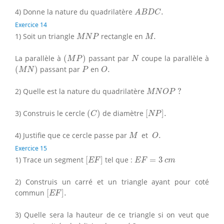
A
B
D
C
.
4) Donne la nature du quadrilatère
.
A
B
D
C
Exercice 14
M
N
P
M
.
1) Soit un triangle
rectangle en
.
M
N
P
M
(
M
P
)
N
La parallèle à
(
)
passant par
coupe la parallèle à
M
P
N
(
M
N
)
P
O
.
(
)
passant par
en
.
M
N
P
O
M
N
O
P
?
2) Quelle est la nature du quadrilatère
?
M
N
O
P
(
C
)
[
N
P
]
.
3) Construis le cercle
(
)
de diamètre
[
]
.
C
N
P
M
O
.
4) Justifie que ce cercle passe par
et
.
M
O
Exercice 15
[
E
F
]
E
F
=
3
c
m
1) Trace un segment
[
]
tel que :
=
3
E
F
E
F
c
m
2) Construis un carré et un triangle ayant pour coté
[
E
F
]
.
commun
[
]
.
E
F
3) Quelle sera la hauteur de ce triangle si on veut que