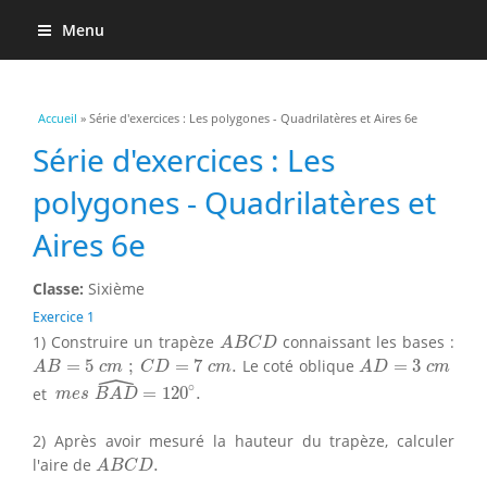
Menu
Vous êtes ici
Accueil
» Série d'exercices : Les polygones - Quadrilatères et Aires 6e
Série d'exercices : Les
polygones - Quadrilatères et
Aires 6e
Classe:
Sixième
Exercice 1
A
B
C
D
1) Construire un trapèze
connaissant les bases :
A
B
C
D
A
B
=
5
c
m
;
C
D
=
7
c
m
.
A
D
=
3
c
m
=
5
;
=
7
.
Le coté oblique
=
3
A
B
c
m
C
D
c
m
A
D
c
m
ˆ
m
e
s
B
A
D
^
=
120
∘
.
∘
et
=
120
.
m
e
s
B
A
D
2) Après avoir mesuré la hauteur du trapèze, calculer
A
B
C
D
.
l'aire de
.
A
B
C
D