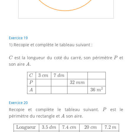
Exercice 19
1) Recopie et complète le tableau suivant :
C
P
est la longueur du coté du carré, son périmètre
et
C
P
A
.
son aire
.
A
C
3
c
m
7
d
m
P
32
m
m
A
36
m
2
3
7
C
c
m
d
m
32
P
m
m
2
36
A
m
Exercice 20
P
Recopie et complète le tableau suivant.
est le
P
A
périmètre du rectangle et
son aire.
A
Longueur
3.5
d
m
7.4
c
m
20
c
m
7.2
m
largeur
2.8
d
m
21
Longueur
3.5
7.4
20
7.2
d
m
c
m
c
m
m