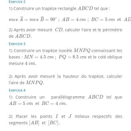
Exercice 2
A
B
C
D
1) Construire un trapèze rectangle
tel que :
A
B
C
D
m
e
s
A
^
=
m
e
s
B
^
=
90
∘
;
A
B
=
4
c
m
;
B
C
=
5
c
m
et
A
D
=
ˆ
ˆ
∘
=
=
90
;
=
4
;
=
5
 et 
m
e
s
A
m
e
s
B
A
B
c
m
B
C
c
m
A
C
D
2) Après avoir mesuré
, calculer l'aire et le périmètre
C
D
A
B
C
D
.
de
.
A
B
C
D
Exercice 3
M
N
P
Q
1) Construire un trapèze isocèle
connaissant les
M
N
P
Q
M
N
=
4.5
c
m
;
P
Q
=
8.5
c
m
bases :
=
4.5
;
=
8.5
et le coté oblique
M
N
c
m
P
Q
c
m
4
c
m
.
mesure
4
.
c
m
2) Après avoir mesuré la hauteur du trapèze, calculer
M
N
P
Q
.
l'aire de
.
M
N
P
Q
Exercice 4
A
B
C
D
1) Construire un parallélogramme
tel que
A
B
C
D
A
B
=
5
c
m
B
C
=
4
c
m
.
=
5
et
=
4
.
A
B
c
m
B
C
c
m
I
J
2) Placer les points
et
milieux respectifs des
I
J
[
A
B
]
[
B
C
]
.
segments
[
]
et
[
]
.
A
B
B
C