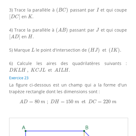
(
B
C
)
I
3) Trace la parallèle à
(
)
passant par
et qui coupe
B
C
I
[
D
C
]
K
.
[
]
en
.
D
C
K
(
A
B
)
J
4) Trace la parallèle à
(
)
passant par
et qui coupe
A
B
J
[
A
D
]
H
.
[
]
en
.
A
D
H
(
H
J
)
(
I
K
)
.
L
5) Marque
le point d'intersection de
(
)
et
(
)
.
L
H
J
I
K
6) Calcule les aires des quadrilatères suivants :
D
K
L
H
,
K
C
J
L
A
I
L
H
.
,
et
.
D
K
L
H
K
C
J
L
A
I
L
H
Exercice 23
La figure ci-dessous est un champ qui a la forme d'un
trapèze rectangle dont les dimensions sont :
A
D
=
80
m
;
D
H
=
150
m
et
D
C
=
220
m
=
80
;
=
150
 et 
=
220
A
D
m
D
H
m
D
C
m