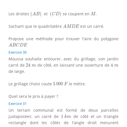
(
A
B
)
(
C
D
)
M
.
Les droites
(
)
et
(
)
se coupent en
.
A
B
C
D
M
A
M
D
E
Sachant que le quadrilatère
est un carré.
A
M
D
E
Propose une méthode pour trouver l'aire du polygone
A
B
C
D
E
A
B
C
D
E
Exercice 30
Moussa souhaite entourer, avec du grillage, son jardin
24
m
4
m
carré de
24
de côté, en laissant une ouverture de
4
m
m
de large.
5
000
F
Le grillage choisi coute
5
000
le mètre.
F
Quel sera le prix à payer ?
Exercice 31
Un terrain communal est formé de deux parcelles
1
k
m
juxtaposées: un carré de
1
de côté et un triangle
k
m
rectangle dont les côtés de l'angle droit mesurent
0.6
k
m
,
0.8
k
m
1
k
m
.