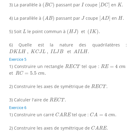
(
B
C
)
[
D
C
]
I
K
.
3) La parallèle à
(
)
passant par
coupe
[
]
en
.
B
C
I
D
C
K
(
A
B
)
[
A
D
]
J
H
.
4) La parallèle à
(
)
passant par
coupe
[
]
en
.
A
B
J
A
D
H
(
H
J
)
(
I
K
)
.
L
5) Soit
le point commun à
(
)
et
(
)
.
L
H
J
I
K
6) Quelle est la nature des quadrilatères :
D
K
L
H
,
K
C
J
L
,
I
L
J
B
A
I
L
H
.
,
,
et
.
D
K
L
H
K
C
J
L
I
L
J
B
A
I
L
H
Exercice 5
R
E
C
T
R
E
=
4
c
m
1) Construire un rectangle
tel que :
=
4
R
E
C
T
R
E
c
m
R
C
=
5.5
c
m
.
et
=
5.5
.
R
C
c
m
R
E
C
T
.
2) Construire les axes de symétrique de
.
R
E
C
T
R
E
C
T
.
3) Calculer l'aire de
.
R
E
C
T
Exercice 6
C
A
R
E
C
A
=
4
c
m
.
1) Construire un carré
tel que :
=
4
.
C
A
R
E
C
A
c
m
C
A
R
E
.
2) Construire les axes de symétrique de
.
C
A
R
E