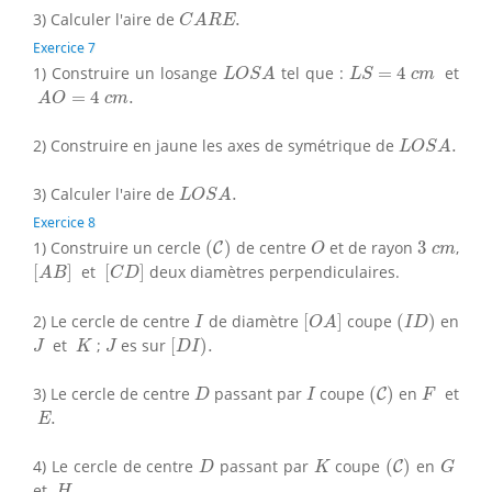
C
A
R
E
.
3) Calculer l'aire de
.
C
A
R
E
Exercice 7
L
O
S
A
L
S
=
4
c
m
1) Construire un losange
tel que :
=
4
et
L
O
S
A
L
S
c
m
A
O
=
4
c
m
.
=
4
.
A
O
c
m
L
O
S
A
.
2) Construire en jaune les axes de symétrique de
.
L
O
S
A
L
O
S
A
.
3) Calculer l'aire de
.
L
O
S
A
Exercice 8
(
C
)
O
3
c
m
1) Construire un cercle
(
)
de centre
et de rayon
3
,
C
O
c
m
[
A
B
]
[
C
D
]
[
]
et
[
]
deux diamètres perpendiculaires.
A
B
C
D
[
O
A
]
(
I
D
)
I
2) Le cercle de centre
de diamètre
[
]
coupe
(
)
en
I
O
A
I
D
[
D
I
)
.
J
K
J
et
;
es sur
[
)
.
J
K
J
D
I
(
C
)
D
I
F
3) Le cercle de centre
passant par
coupe
(
)
en
et
C
D
I
F
E
.
.
E
(
C
)
D
K
G
4) Le cercle de centre
passant par
coupe
(
)
en
C
D
K
G
H
.
et
.
H