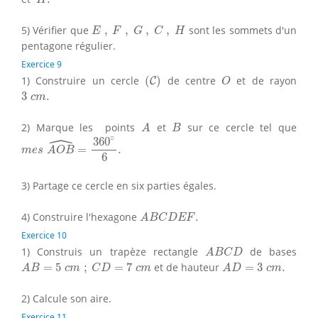
E
,
F
,
G
,
C
,
H
5) Vérifier que
,
,
,
,
sont les sommets d'un
E
F
G
C
H
pentagone régulier.
Exercice 9
(
C
)
O
1) Construire un cercle
(
)
de centre
et de rayon
C
O
3
c
m
.
3
.
c
m
A
B
2) Marque les points
et
sur ce cercle tel que
A
B
m
e
s
A
O
B
^
=
360
∘
6
.
ˆ
∘
360
=
.
m
e
s
A
O
B
6
3) Partage ce cercle en six parties égales.
A
B
C
D
E
F
.
4) Construire l'hexagone
.
A
B
C
D
E
F
Exercice 10
A
B
C
D
1) Construis un trapèze rectangle
de bases
A
B
C
D
A
B
=
5
c
m
;
C
D
=
7
c
m
A
D
=
3
c
m
.
=
5
;
=
7
et de hauteur
=
3
.
A
B
c
m
C
D
c
m
A
D
c
m
2) Calcule son aire.
Exercice 11