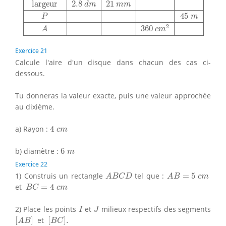
largeur
2.8
21
d
m
m
m
45
P
m
2
360
A
c
m
Exercice 21
Calcule l'aire d'un disque dans chacun des cas ci-
dessous.
Tu donneras la valeur exacte, puis une valeur approchée
au dixième.
4
c
m
a) Rayon :
4
c
m
6
m
b) diamètre :
6
m
Exercice 22
A
B
C
D
A
B
=
5
c
m
1) Construis un rectangle
tel que :
=
5
A
B
C
D
A
B
c
m
B
C
=
4
c
m
et
=
4
B
C
c
m
I
J
2) Place les points
et
milieux respectifs des segments
I
J
[
A
B
]
[
B
C
]
.
[
]
et
[
]
.
A
B
B
C