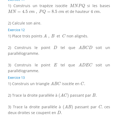
M
N
P
Q
1) Construis un trapèze isocèle
si les bases
M
N
P
Q
M
N
=
4.5
c
m
,
P
Q
=
8.5
c
m
4
c
m
.
=
4.5
,
=
8.5
et de hauteur
4
.
M
N
c
m
P
Q
c
m
c
m
2) Calcule son aire.
Exercice 12
A
,
B
C
1) Place trois points
,
et
non alignés.
A
B
C
D
A
B
C
D
2) Construis le point
tel que
soit un
D
A
B
C
D
parallélogramme.
E
A
D
E
C
3) Construis le point
tel que
soit un
E
A
D
E
C
parallélogramme.
Exercice 13
A
B
C
C
.
1) Construis un triangle
isocèle en
.
A
B
C
C
(
A
C
)
B
.
2) Trace la droite parallèle à
(
)
passant par
.
A
C
B
(
A
B
)
C
3) Trace la droite parallèle à
(
)
passant par
, ces
A
B
C
D
.
deux droites se coupent en
.
D