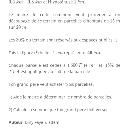
0.6
,
0.8
et l'hypoténuse
1
.
k
m
k
m
k
m
Le maire de cette commune veut procéder à un
15
m
découpage de ce terrain en parcelles d'habitats de
15
m
20
m
.
sur
20
.
m
30
%
Les
30
%
du terrain sont réservés aux espaces publics.1)
1
c
m
200
m
Fais la figure (Échelle :
1
représente
200
).
c
m
m
m
2
18
%
1
500
F
2
Chaque parcelle est cédée à
1
500
le
et
18
%
de
F
m
T
V
A
est appliquée au coût de la parcelle.
T
V
A
Ton grand-père veut acheter trois parcelles.
1) Aide le maire à déterminer le nombre de parcelles.
2) Calcule la somme que ton grand père doit verser
Auteur:
Diny Faye & adem