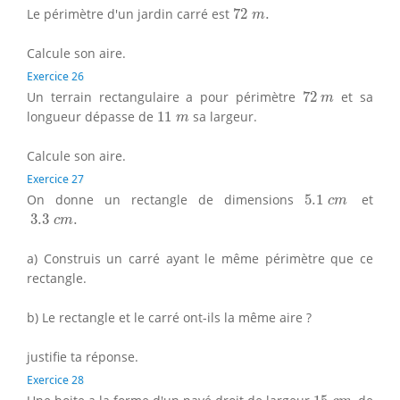
72
m
.
Le périmètre d'un jardin carré est
72
.
m
Calcule son aire.
Exercice 26
72
m
Un terrain rectangulaire a pour périmètre
72
et sa
m
11
m
longueur dépasse de
11
sa largeur.
m
Calcule son aire.
Exercice 27
5.1
c
m
On donne un rectangle de dimensions
5.1
et
c
m
3.3
c
m
.
3.3
.
c
m
a) Construis un carré ayant le même périmètre que ce
rectangle.
b) Le rectangle et le carré ont-ils la même aire ?
justifie ta réponse.
Exercice 28
15
c
m