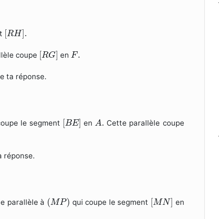
[
R
H
]
.
[
]
.
nt
R
H
[
R
G
]
F
.
[
]
.
llèle coupe
en
R
G
F
ie ta réponse.
[
B
E
]
A
.
[
]
.
coupe le segment
en
Cette parallèle coupe
B
E
A
a réponse.
(
M
P
)
[
M
N
]
(
)
[
]
e parallèle à
qui coupe le segment
en
M
P
M
N