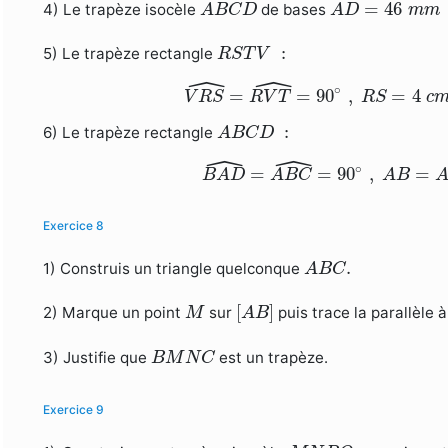
A
B
C
D
A
D
=
46
m
m
=
46
4) Le trapèze isocèle
de bases
A
B
C
D
A
D
m
m
R
S
T
V
:
:
5) Le trapèze rectangle
R
S
T
V
ˆ
ˆ
V
R
S
^
=
R
V
T
^
=
90
∘
,
R
S
=
4
c
∘
=
=
90
,
=
4
V
R
S
R
V
T
R
S
c
A
B
C
D
:
:
6) Le trapèze rectangle
A
B
C
D
ˆ
ˆ
B
A
D
^
=
A
B
C
^
=
90
∘
,
A
B
=
A
∘
=
=
90
,
=
B
A
D
A
B
C
A
B
Exercice 8
A
B
C
.
.
1) Construis un triangle quelconque
A
B
C
[
A
B
]
M
[
]
2) Marque un point
sur
puis trace la parallèle 
M
A
B
B
M
N
C
3) Justifie que
est un trapèze.
B
M
N
C
Exercice 9
M
N
P
Q