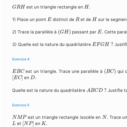
G
R
H
H
.
.
est un triangle rectangle en
G
R
H
H
E
R
H
1) Place un point
distinct de
et de
sur le segme
E
R
H
(
G
H
)
E
.
(
)
.
2) Trace la parallèle à
passant par
Cette para
G
H
E
E
F
G
H
?
?
3) Quelle est la nature du quadrilatère
Justif
E
F
G
H
Exercice 4
(
B
C
)
E
B
C
(
)
est un triangle. Trace une parallèle à
qui 
E
B
C
B
C
[
E
C
]
D
.
[
]
.
en
E
C
D
A
B
C
D
?
?
Quelle est la nature du quadrilatère
Justifie t
A
B
C
D
Exercice 5
N
M
P
N
.
.
est un triangle rectangle isocèle en
Trace un
N
M
P
N
[
N
P
]
L
K
.
[
]
.
et
en
L
N
P
K