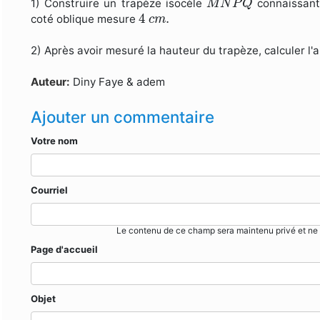
1) Construire un trapèze isocèle
connaissant
M
N
P
Q
4
c
m
.
4
.
coté oblique mesure
c
m
2) Après avoir mesuré la hauteur du trapèze, calculer l'
Auteur:
Diny Faye & adem
Ajouter un commentaire
Votre nom
Courriel
Le contenu de ce champ sera maintenu privé et ne 
Page d'accueil
Objet