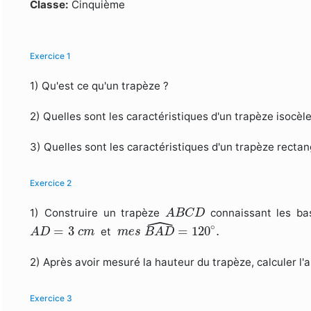
Formulaire de recherche
Classe:
Cinquième
Exercice 1
1) Qu'est ce qu'un trapèze ?
2) Quelles sont les caractéristiques d'un trapèze isocèle
3) Quelles sont les caractéristiques d'un trapèze rectan
Exercice 2
A
B
C
D
1) Construire un trapèze
connaissant les ba
A
B
C
D
ˆ
m
e
s
B
A
D
^
=
120
∘
.
A
D
=
3
c
m
∘
=
3
=
120
.
et
A
D
c
m
m
e
s
B
A
D
2) Après avoir mesuré la hauteur du trapèze, calculer l'
Exercice 3