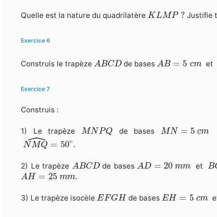
K
L
M
P
?
?
Quelle est la nature du quadrilatère
Justifie 
K
L
M
P
Exercice 6
A
B
C
D
A
B
=
5
c
m
=
5
Construis le trapèze
de bases
et
A
B
C
D
A
B
c
m
Exercice 7
Construis :
M
N
P
Q
M
N
=
5
c
m
=
5
1) Le trapèze
de bases
M
N
P
Q
M
N
c
m
ˆ
N
M
Q
^
=
50
∘
.
∘
=
50
.
N
M
Q
A
B
C
D
A
D
=
20
m
m
B
=
20
2) Le trapèze
de bases
et
A
B
C
D
A
D
m
m
B
A
H
=
25
m
m
.
=
25
.
A
H
m
m
E
F
G
H
E
H
=
5
c
m
=
5
3) Le trapèze isocèle
de bases
e
E
F
G
H
E
H
c
m