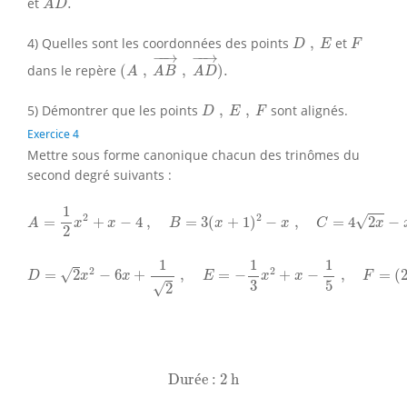
et
.
A
D
D
,
E
F
4) Quelles sont les coordonnées des points
,
et
D
E
F
(
A
,
A
B
→
,
A
D
→
)
.
−
−
→
−
−
→
dans le repère
(
,
,
)
.
A
A
B
A
D
D
,
E
,
F
5) Démontrer que les points
,
,
sont alignés.
D
E
F
Exercice 4
Mettre sous forme canonique chacun des trinômes du
second degré suivants :
A
=
1
2
x
2
+
x
−
4
,
B
=
3
(
x
+
1
)
2
−
x
,
C
=
4
2
x
−
x
2
−
8
1
2
2
√
=
+
−
4
,
=
3
(
+
1
)
−
,
=
4
2
−
A
x
x
B
x
x
C
x
2
D
=
2
x
2
−
6
x
+
1
2
,
E
=
−
1
3
x
2
+
x
−
1
5
,
F
=
(
2
x
−
5
)
(
2
x
+
5
)
1
1
1
2
2
√
=
2
−
6
+
,
=
−
+
−
,
=
(
D
x
x
E
x
x
F
3
5
√
2
Durée : 2 h
Dur
é
e : 2 h