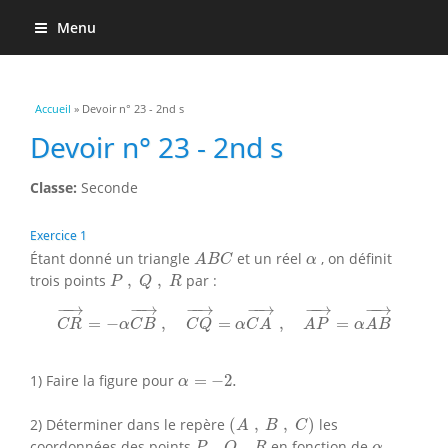
Menu
Vous êtes ici
Accueil
» Devoir n° 23 - 2nd s
Devoir n° 23 - 2nd s
Classe:
Seconde
Exercice 1
A
B
C
α
Étant donné un triangle
et un réel
, on définit
A
B
C
α
P
,
Q
,
R
trois points
,
,
par :
P
Q
R
C
R
→
=
−
α
C
B
→
,
C
Q
→
=
α
C
A
→
,
A
P
→
=
α
A
B
→
−
−
→
−
−
→
−
−
→
−
−
→
−
−
→
−
−
→
=
−
,
=
,
=
C
R
α
C
B
C
Q
α
C
A
A
P
α
A
B
α
=
−
2.
1) Faire la figure pour
=
−
2.
α
(
A
,
B
,
C
)
2) Déterminer dans le repère
(
,
,
)
les
A
B
C
P
,
Q
,
R
α
.
coordonnées des points
,
,
en fonction de
.