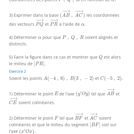
P
Q
R
α
(
A
B
→
,
A
C
→
)
−
−
→
−
−
→
3) Exprimer dans la base
(
,
)
les coordonnées
A
B
A
C
P
Q
→
P
R
→
−
−
→
−
−
→
α
.
des vecteurs
et
à l'aide de
.
P
Q
P
R
α
P
,
Q
,
R
α
4) Déterminer
pour que
,
,
soient alignés et
α
P
Q
R
distincts.
Q
5) Faire la figure dans ce cas et montrer que
est alors
Q
[
P
R
]
.
le milieu de
[
]
.
P
R
Exercice 2
A
(
−
4
,
6
)
,
B
(
3
,
−
2
)
C
(
−
5
,
2
)
.
Soient les points
(
−
4
,
6
)
,
(
3
,
−
2
)
et
(
−
5
,
2
)
.
A
B
C
A
B
→
−
−
→
(
y
′
O
y
)
E
′
1) Déterminer le point
de l'axe
(
)
tel que
et
E
y
O
y
A
B
C
E
→
−
−
→
soient colinéaires.
C
E
B
F
→
A
C
→
−
−
→
−
−
→
F
2) Déterminer le point
tel que
et
soient
F
B
F
A
C
[
B
F
]
colinéaires et que le milieu du segment
[
]
soit sur
B
F
(
x
′
O
x
)
.
′
l'axe
(
)
.
x
O
x