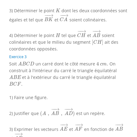
K
3) Déterminer le point
dont les deux coordonnées sont
K
B
K
→
C
A
→
−
−
→
−
−
→
égales et tel que
et
soient colinéaires.
B
K
C
A
C
H
→
A
B
→
−
−
→
−
−
→
H
4) Déterminer le point
tel que
et
soient
H
C
H
A
B
[
C
H
]
colinéaires et que le milieu du segment
[
]
ait des
C
H
coordonnées opposées.
Exercice 3
A
B
C
D
4
c
m
.
Soit
un carré dont le côté mesure
4
.
On
A
B
C
D
c
m
construit à l'intérieur du carré le triangle équilatéral
A
B
E
et à l'extérieur du carré le triangle équilatéral
A
B
E
B
C
F
.
.
B
C
F
1) Faire une figure.
(
A
,
A
B
→
,
A
D
→
)
−
−
→
−
−
→
2) Justifier que
(
,
,
)
est un repère.
A
A
B
A
D
A
E
→
A
F
→
A
B
→
−
−
→
−
−
→
−
−
→
3) Exprimer les vecteurs
et
en fonction de
A
E
A
F
A
B
A
D
→
.
−
−
→