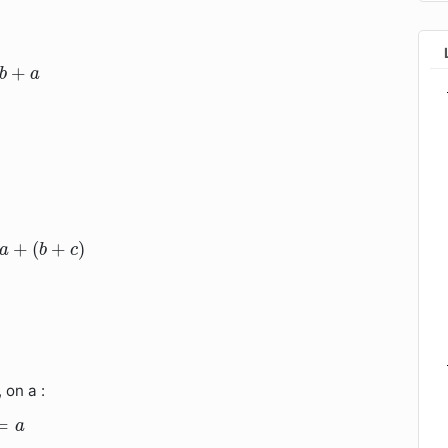
b
+
a
+
b
a
a
+
(
b
+
c
)
+
(
+
)
a
b
c
, on a :
=
a
=
a