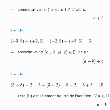
(
a
b
)
∈
D
−
D
−
(
)
∈
commutative : si
et
alors,
a
b
a
+
b
=
+
=
a
b
Exemple :
(
+
3
,
5
)
+
(
+
2
,
5
)
=
(
+
2
,
5
)
+
(
+
3
,
5
)
=
6
(
+
3
,
5
)
+
(
+
2
,
5
)
=
(
+
2
,
5
)
+
(
+
3
,
5
)
=
6
∀
(
a
,
b
et
c
)
∈
D
−
D
−
∀
(
,
 et 
)
∈
associative :
, on a :
a
b
c
(
a
+
b
)
+
c
=
(
+
)
+
=
a
b
c
Exemple :
(
5
+
3
)
+
2
=
5
+
(
3
+
2
)
=
8
+
2
=
5
+
5
=
10
(
5
+
3
)
+
2
=
5
+
(
3
+
2
)
=
8
+
2
=
5
+
5
=
10
(
0
)
∀
a
∈
D
−
D
−
(
0
)
∀
∈
zéro
est l'élément neutre de l'addition :
a
a
+
0
+
0
a