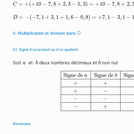
C
=
+
(
+
10
−
7
,
8
+
2
,
3
−
5
,
3
)
=
+
10
−
7
,
8
+
2
,
3
−
5
,
3
=
−
0
,
=
+
(
+
10
−
7
,
8
+
2
,
3
−
5
,
3
)
=
+
10
−
7
,
8
+
2
,
C
D
=
−
(
−
7
,
1
+
3
,
1
+
1
,
6
−
0
,
8
)
=
+
7
,
1
−
3
,
1
−
1
,
6
+
0
,
8
=
+
3
,
=
−
(
−
7
,
1
+
3
,
1
+
1
,
6
−
0
,
8
)
=
+
7
,
1
−
3
,
1
−
D
D
D
II. Multiplication et division dans
II.1. Signe d'un produit ou d'un quotient
b
b
a
Soit
et
deux nombres décimaux et
non nul
a
b
b
Signe de
a
Signe de
b
Signe
Signe de 
Signe de 
Sign
a
b
+
+
+
−
−
−
−
+
Remarque