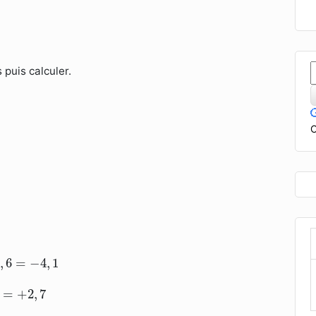
puis calculer.
C
,
6
=
−
4
,
1
=
+
2
,
7