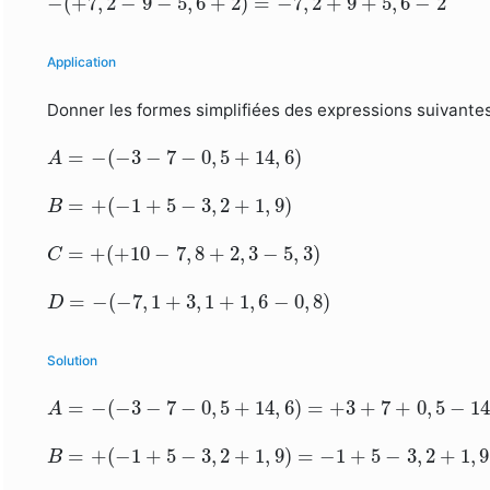
−
(
+
7
,
2
−
9
−
5
,
6
+
2
)
=
−
7
,
2
+
9
+
5
,
6
−
2
Application
Donner les formes simplifiées des expressions suivantes 
A
=
−
(
−
3
−
7
−
0
,
5
+
14
,
6
)
=
−
(
−
3
−
7
−
0
,
5
+
14
,
6
)
A
B
=
+
(
−
1
+
5
−
3
,
2
+
1
,
9
)
=
+
(
−
1
+
5
−
3
,
2
+
1
,
9
)
B
C
=
+
(
+
10
−
7
,
8
+
2
,
3
−
5
,
3
)
=
+
(
+
10
−
7
,
8
+
2
,
3
−
5
,
3
)
C
D
=
−
(
−
7
,
1
+
3
,
1
+
1
,
6
−
0
,
8
)
=
−
(
−
7
,
1
+
3
,
1
+
1
,
6
−
0
,
8
)
D
Solution
A
=
−
(
−
3
−
7
−
0
,
5
+
14
,
6
)
=
+
3
+
7
+
0
,
5
−
14
,
6
=
−
4
,
1
=
−
(
−
3
−
7
−
0
,
5
+
14
,
6
)
=
+
3
+
7
+
0
,
5
−
14
A
B
=
+
(
−
1
+
5
−
3
,
2
+
1
,
9
)
=
−
1
+
5
−
3
,
2
+
1
,
9
=
+
2
,
7
=
+
(
−
1
+
5
−
3
,
2
+
1
,
9
)
=
−
1
+
5
−
3
,
2
+
1
,
9
B