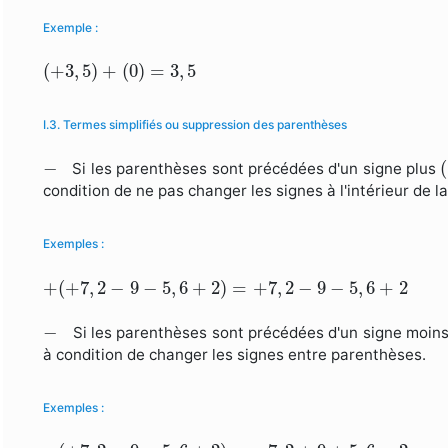
Exemple :
(
+
3
,
5
)
+
(
0
)
=
3
,
5
(
+
3
,
5
)
+
(
0
)
=
3
,
5
I.3. Termes simplifiés ou suppression des parenthèses
(
−
−
(
Si les parenthèses sont précédées d'un signe plus
condition de ne pas changer les signes à l'intérieur de l
Exemples :
+
(
+
7
,
2
−
9
−
5
,
6
+
2
)
=
+
7
,
2
−
9
−
5
,
6
+
2
+
(
+
7
,
2
−
9
−
5
,
6
+
2
)
=
+
7
,
2
−
9
−
5
,
6
+
2
−
−
Si les parenthèses sont précédées d'un signe moin
à condition de changer les signes entre parenthèses.
Exemples :
−
(
+
7
,
2
−
9
−
5
,
6
+
2
)
=
−
7
,
2
+
9
+
5
,
6
−
2