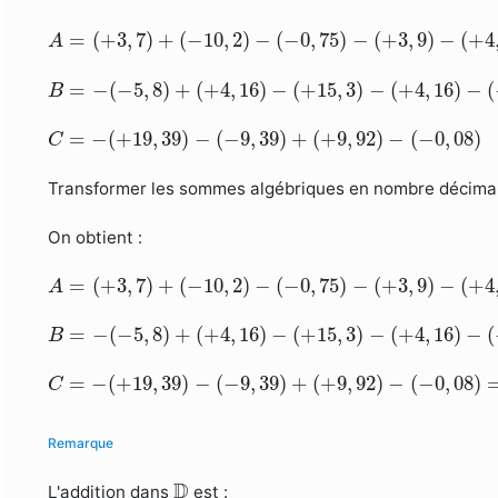
A
=
(
+
3
,
7
)
+
(
−
10
,
2
)
−
(
−
0
,
75
)
−
(
+
3
,
9
)
−
(
+
4
,
16
)
=
(
+
3
,
7
)
+
(
−
10
,
2
)
−
(
−
0
,
75
)
−
(
+
3
,
9
)
−
(
+
4
A
B
=
−
(
−
5
,
8
)
+
(
+
4
,
16
)
−
(
+
15
,
3
)
−
(
+
4
,
16
)
−
(
−
15
,
3
)
=
−
(
−
5
,
8
)
+
(
+
4
,
16
)
−
(
+
15
,
3
)
−
(
+
4
,
16
)
−
(
B
C
=
−
(
+
19
,
39
)
−
(
−
9
,
39
)
+
(
+
9
,
92
)
−
(
−
0
,
08
)
=
−
(
+
19
,
39
)
−
(
−
9
,
39
)
+
(
+
9
,
92
)
−
(
−
0
,
08
)
C
Transformer les sommes algébriques en nombre décimal r
On obtient :
A
=
(
+
3
,
7
)
+
(
−
10
,
2
)
−
(
−
0
,
75
)
−
(
+
3
,
9
)
−
(
+
4
,
16
)
=
(
−
=
(
+
3
,
7
)
+
(
−
10
,
2
)
−
(
−
0
,
75
)
−
(
+
3
,
9
)
−
(
+
4
A
B
=
−
(
−
5
,
8
)
+
(
+
4
,
16
)
−
(
+
15
,
3
)
−
(
+
4
,
16
)
−
(
−
15
,
3
)
=
(
=
−
(
−
5
,
8
)
+
(
+
4
,
16
)
−
(
+
15
,
3
)
−
(
+
4
,
16
)
−
(
B
C
=
−
(
+
19
,
39
)
−
(
−
9
,
39
)
+
(
+
9
,
92
)
−
(
−
0
,
08
)
=
(
0
)
=
−
(
+
19
,
39
)
−
(
−
9
,
39
)
+
(
+
9
,
92
)
−
(
−
0
,
08
)
C
Remarque
D
D
L'addition dans
est :