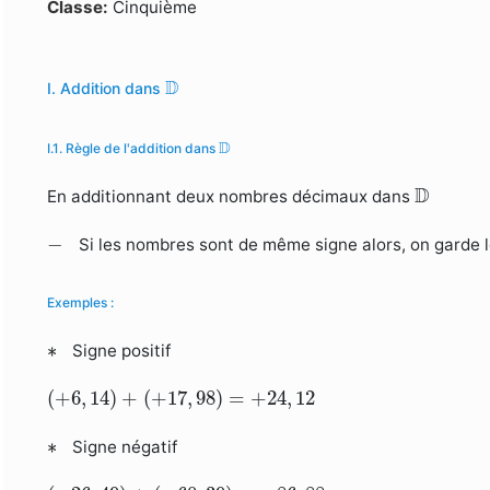
Formulaire de recherche
Classe:
Cinquième
D
D
I. Addition dans
D
D
I.1. Règle de l'addition dans
D
D
En additionnant deux nombres décimaux dans
−
−
Si les nombres sont de même signe alors, on garde le 
Exemples :
∗
∗
Signe positif
(
+
6
,
14
)
+
(
+
17
,
98
)
=
+
24
,
12
(
+
6
,
14
)
+
(
+
17
,
98
)
=
+
24
,
12
∗
∗
Signe négatif
(
−
26
,
49
)
+
(
−
60
,
39
)
=
−
86
,
88