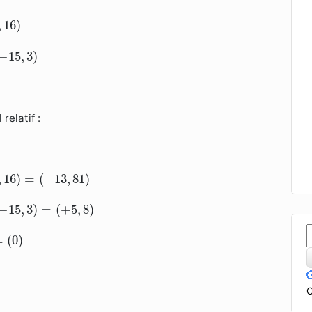
,
16
)
−
15
,
3
)
elatif :
13
,
81
)
,
16
)
=
(
−
13
,
81
)
+
5
,
8
)
−
15
,
3
)
=
(
+
5
,
8
)
=
(
0
)
C