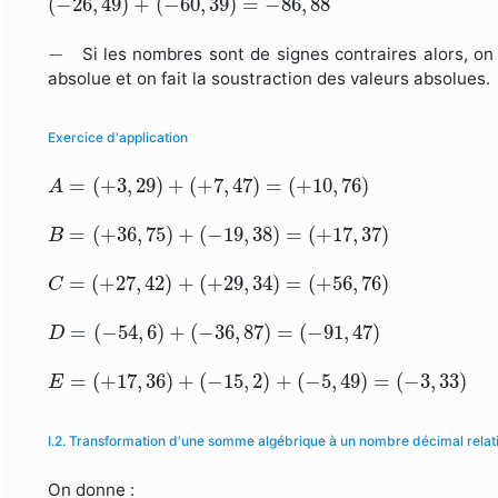
(
−
26
,
49
)
+
(
−
60
,
39
)
=
−
86
,
88
−
−
Si les nombres sont de signes contraires alors, on 
absolue et on fait la soustraction des valeurs absolues.
Exercice d'application
A
=
(
+
3
,
29
)
+
(
+
7
,
47
)
=
(
+
10
,
76
)
=
(
+
3
,
29
)
+
(
+
7
,
47
)
=
(
+
10
,
76
)
A
B
=
(
+
36
,
75
)
+
(
−
19
,
38
)
=
(
+
17
,
37
)
=
(
+
36
,
75
)
+
(
−
19
,
38
)
=
(
+
17
,
37
)
B
C
=
(
+
27
,
42
)
+
(
+
29
,
34
)
=
(
+
56
,
76
)
=
(
+
27
,
42
)
+
(
+
29
,
34
)
=
(
+
56
,
76
)
C
D
=
(
−
54
,
6
)
+
(
−
36
,
87
)
=
(
−
91
,
47
)
=
(
−
54
,
6
)
+
(
−
36
,
87
)
=
(
−
91
,
47
)
D
E
=
(
+
17
,
36
)
+
(
−
15
,
2
)
+
(
−
5
,
49
)
=
(
−
3
,
33
)
=
(
+
17
,
36
)
+
(
−
15
,
2
)
+
(
−
5
,
49
)
=
(
−
3
,
33
)
E
I.2. Transformation d'une somme algébrique à un nombre décimal relati
On donne :