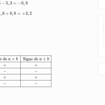
8
3
−
5
,
3
=
−
0
,
8
2
1
,
6
+
0
,
8
=
+
3
,
2
 de
a
×
b
Signe de
a
÷
b
+
+
+
+
+
−
−
−
−
−
+
+
−
+
−
−
e de 
×
Signe de 
÷
a
b
a
b
+
+
−
−
+
+
−
−